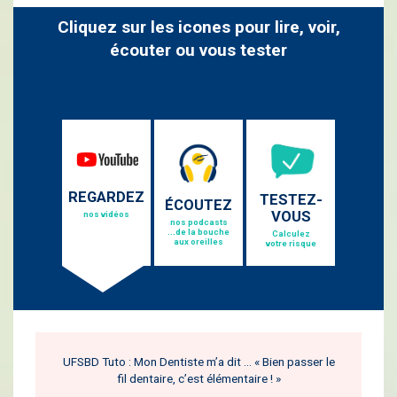
Cliquez sur les icones pour lire, voir,
écouter ou vous tester
REGARDEZ
TESTEZ-
ÉCOUTEZ
VOUS
nos vidéos
nos podcasts
...de la bouche
Calculez
aux oreilles
votre risque
UFSBD Tuto : Mon Dentiste m’a dit … « Bien passer le
fil dentaire, c’est élémentaire ! »