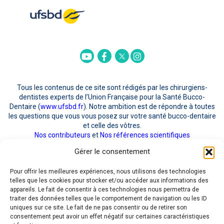
Twitter
Youtube
Facebook
Instagram
Tous les contenus de ce site sont rédigés par les chirurgiens-
dentistes experts de l’Union Française pour la Santé Bucco-
Dentaire (
www.ufsbd.fr
). Notre ambition est de répondre à toutes
les questions que vous vous posez sur votre santé bucco-dentaire
et celle des vôtres.
Nos contributeurs
et
Nos références scientifiques
Gérer le consentement
POUR NOUS CONTACTER
Pour offrir les meilleures expériences, nous utilisons des technologies
telles que les cookies pour stocker et/ou accéder aux informations des
appareils. Le fait de consentir à ces technologies nous permettra de
traiter des données telles que le comportement de navigation ou les ID
uniques sur ce site. Le fait de ne pas consentir ou de retirer son
consentement peut avoir un effet négatif sur certaines caractéristiques
J'ai pris connaissance de la
Politique RGPD
quant au recueil et au traitement de