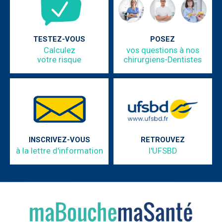
TESTEZ-VOUS
POSEZ
Calculez
vos questions à nos
votre risque
chirurgiens-Dentistes
INSCRIVEZ-VOUS
RETROUVEZ
à la lettre d'information
l'UFSBD