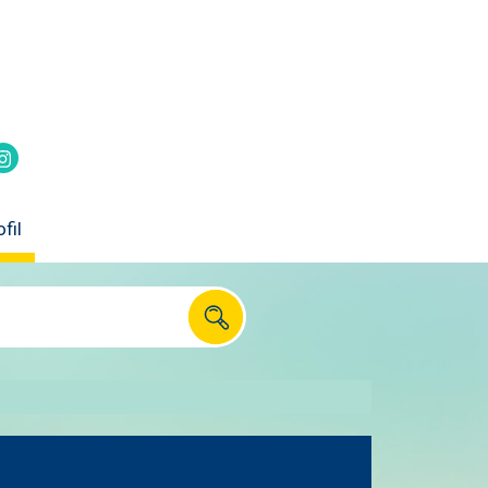
itter
k
Instagram
fil