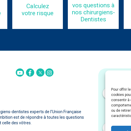
vos questions à
Calculez
nos chirurgiens-
e
votre risque
Dentistes
Twitter
Youtube
Facebook
Instagram
Pour offrir 
cookies pour
consentir à 
comportement
J'ai pris connai
ou de retire
rgiens-dentistes experts de l’Union Française
personnelles et en 
caractéristi
univoque
ambition est de répondre à toutes les questions
 celle des vôtres.