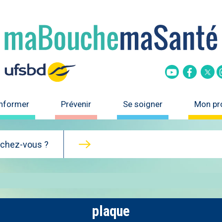
Tw
Youtube
Faceboo
informer
Prévenir
Se soigner
Mon pro
rchez-vous ?
plaque