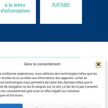
à la lettre
l'UFSBD
d'information
POUR NOUS CONTACTER
Gérer le consentement
les meilleures expériences, nous utilisons des technologies telles que les
 stocker et/ou accéder aux informations des appareils. Le fait de
ces technologies nous permettra de traiter des données telles que le
 de navigation ou les ID uniques sur ce site. Le fait de ne pas consentir
ssance de la
Politique RGPD
quant au recueil et au traitement de mes données
r son consentement peut avoir un effet négatif sur certaines
accepte les modalités. Mon consentement est donc libre, spécifique, éclairé et
ques et fonctions.
ENVOYER