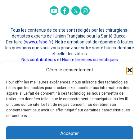
Twitter
Youtube
Facebook
Instagram
Tous les contenus de ce site sont rédigés par les chirurgiens-
dentistes experts de l’Union Française pour la Santé Bucco-
Dentaire (
www.ufsbd.fr
). Notre ambition est de répondre à toutes
les questions que vous vous posez sur votre santé bucco-dentaire
et celle des vôtres.
Nos contributeurs
et
Nos références scientifiques
Gérer le consentement
POUR NOUS CONTACTER
Pour offrir les meilleures expériences, nous utilisons des technologies
telles que les cookies pour stocker et/ou accéder aux informations des
appareils. Le fait de consentir à ces technologies nous permettra de
traiter des données telles que le comportement de navigation ou les ID
uniques sur ce site. Le fait de ne pas consentir ou de retirer son
consentement peut avoir un effet négatif sur certaines caractéristiques
J'ai pris connaissance de la
Politique RGPD
quant au recueil et au traitement de
et fonctions.
mes données personnelles et en accepte les modalités. Mon consentement est
donc libre, spécifique, éclairé et univoque
Accepter