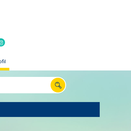
itter
k
Instagram
fil