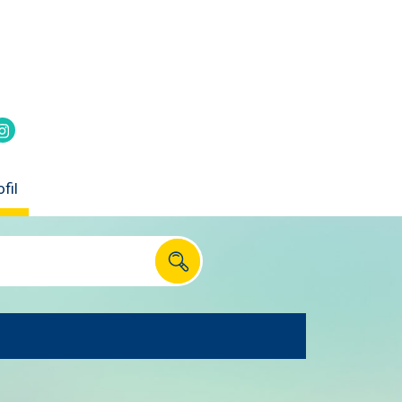
itter
k
Instagram
fil