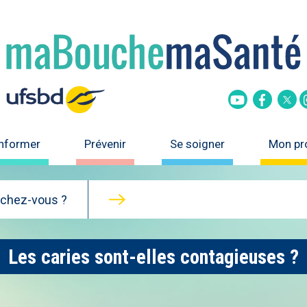
Tw
Youtube
Faceboo
informer
Prévenir
Se soigner
Mon pro
rchez-vous ?
Les caries sont-elles contagieuses ?