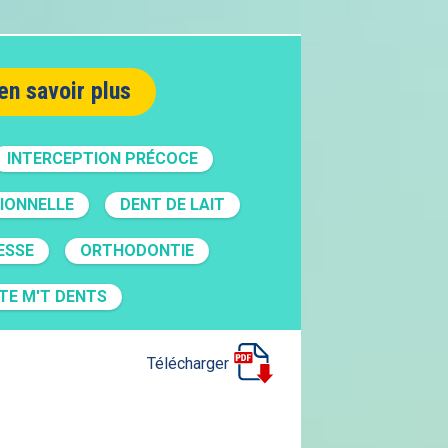
en savoir plus
INTERCEPTION PRÉCOCE
IONNELLE
DENT DE LAIT
ESSE
ORTHODONTIE
ITE M'T DENTS
Télécharger