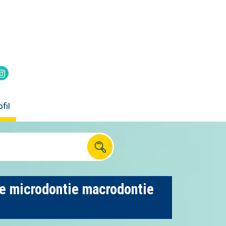
itter
k
Instagram
fil
e microdontie macrodontie