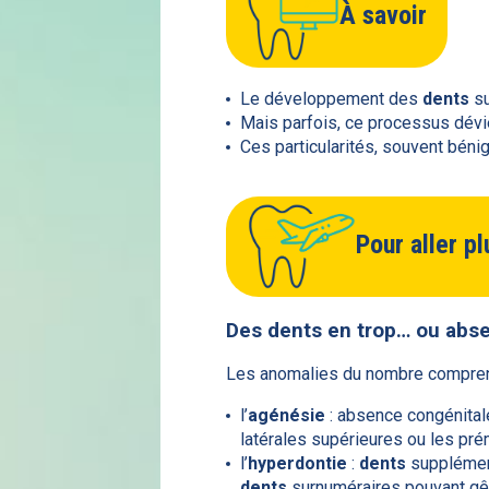
À savoir
Le développement des
dents
su
Mais parfois, ce processus dévie
Ces particularités, souvent béni
Pour aller pl
Des
dents
en trop… ou abs
Les anomalies du nombre compren
l’
agénésie
: absence congénital
latérales supérieures ou les pré
l’
hyperdontie
:
dents
supplément
dents
surnuméraires pouvant gên