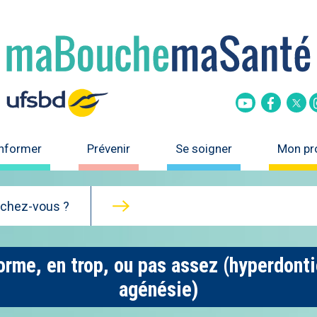
Tw
Youtube
Faceboo
informer
Prévenir
Se soigner
Mon pro
rchez-vous ?
e, en trop, ou pas assez (hyperdonti
agénésie)