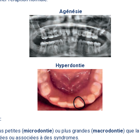
Agénésie
Hyperdontie
:
s petites (
microdontie
) ou plus grandes (
macrodontie
) que l
lées ou associées à des syndromes.