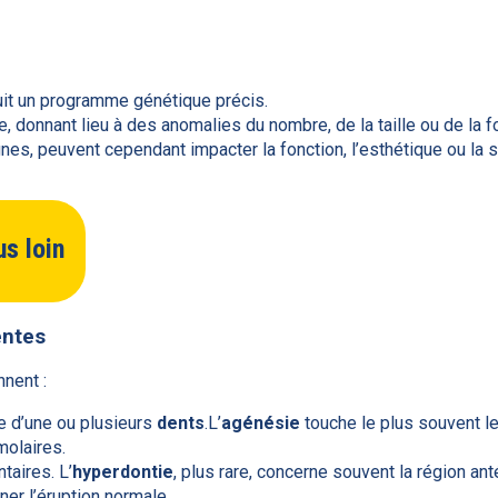
it un programme génétique précis.
, donnant lieu à des anomalies du nombre, de la taille ou de la f
gnes, peuvent cependant impacter la fonction, l’esthétique ou la 
us loin
entes
nent :
e d’une ou plusieurs
dents
.L’
agénésie
touche le plus souvent l
molaires.
aires. L’
hyperdontie
, plus rare, concerne souvent la région ant
er l’éruption normale.