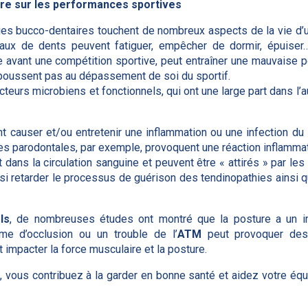
ire sur les performances sportives
ies bucco-dentaires touchent de nombreux aspects de la vie d’un
aux de dents peuvent fatiguer, empêcher de dormir, épuiser…
 avant une compétition sportive, peut entraîner une mauvaise pe
poussent pas au dépassement de soi du sportif.
cteurs microbiens et fonctionnels, qui ont une large part dans l
 causer et/ou entretenir une inflammation ou une infection du
tes parodontales, par exemple, provoquent une réaction inflamma
 dans la circulation sanguine et peuvent être « attirés » par le
si retarder le processus de guérison des tendinopathies ainsi que
ls
, de nombreuses études ont montré que la posture a un im
ème d’occlusion ou un trouble de l’
ATM
peut provoquer des 
 impacter la force musculaire et la posture.
 vous contribuez à la garder en bonne santé et aidez votre équi