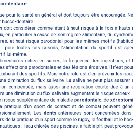
cco-dentaire
ue pour la santé en général et doit toujours être encouragée. N
er bucco-dentaire.
on doit considérer comme étant à haut risque à la fois à hauts 
ux, en particulier à cause de son régime alimentaire, du syndrom
ires, et haut risque parodontal pour les mêmes motifs (habitu
 : pour toutes ces raisons, l’alimentation du sportif est spé
rtif lui-même.
imentaires riches en sucres, la fréquence des ingestions, et
s affections parodontales et des lésions érosives. Il n’est pou
carburant des sportifs. Mais notre rôle est d’en prévenir les risq
 une diminution du flux salivaire. La salive ne peut plus assure
 non compensée, mais aussi une respiration courte due à un e
e une diminution du flux salivaire augmentant le risque carieux.
de risque supplémentaire de maladie
parodontale
, de
xérostom
a pratique d’un sport de contact et de combat peuvent gén
asionnellement. Les
dents
antérieures sont concernées dans
s de la pratique d’un sport comme le rugby, le football et le hoc
 nautiques : l’eau chlorée des piscines, à faible pH, peut provoq