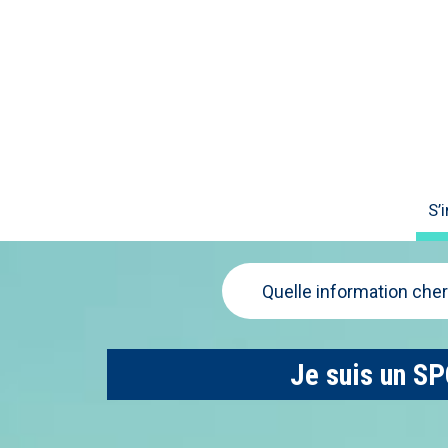
S’
Quelle information che
Je suis un SP