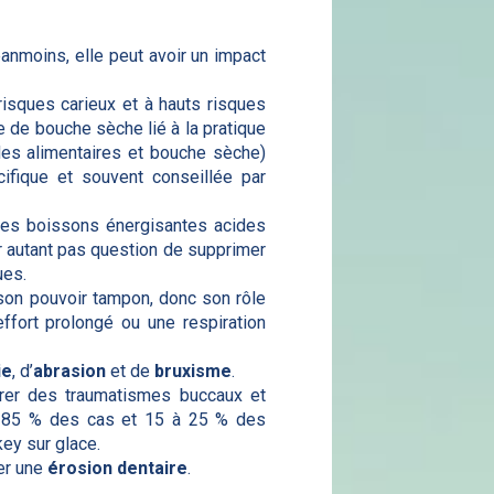
éanmoins, elle peut avoir un impact
risques carieux et à hauts risques
e de bouche sèche lié à la pratique
des alimentaires et bouche sèche)
cifique et souvent conseillée par
 les boissons énergisantes acides
r autant pas question de supprimer
ues.
r son pouvoir tampon, donc son rôle
ffort prolongé ou une respiration
ie
, d’
abrasion
et de
bruxisme
.
érer des traumatismes buccaux et
 85 % des cas et 15 à 25 % des
key sur glace.
uer une
érosion dentaire
.