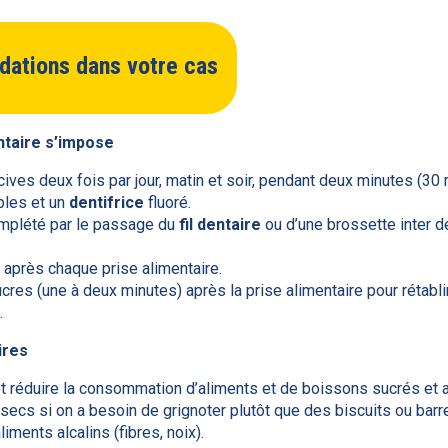
ations dans votre cas
ntaire s’impose
cives deux fois par jour, matin et soir, pendant deux minutes (3
ples et un
dentifrice
fluoré.
omplété par le passage du
fil dentaire
ou d’une brossette inter de
u après chaque prise alimentaire.
s (une à deux minutes) après la prise alimentaire pour rétablir
.
ires
t réduire la consommation d’aliments et de boissons sucrés et 
 secs si on a besoin de grignoter plutôt que des biscuits ou bar
ents alcalins (fibres, noix).