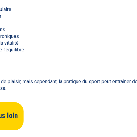
laire
e
ons
hroniques
a vitalité
e l’équilibre
e
 de plaisir, mais cependant, la pratique du sport peut entraîne
sa.
us loin