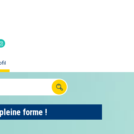
itter
k
Instagram
fil
pleine forme !