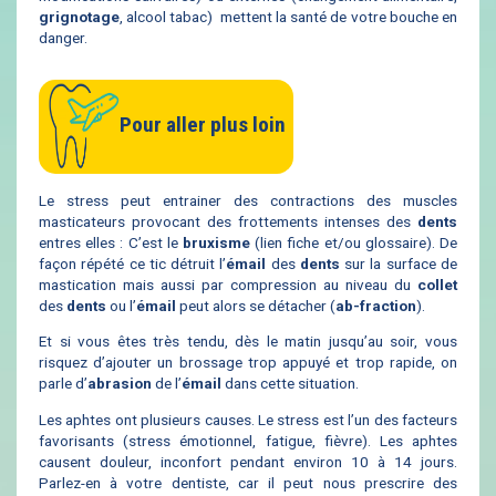
grignotage
, alcool tabac) mettent la santé de votre bouche en
danger.
Pour aller plus loin
Le stress peut entrainer des contractions des muscles
masticateurs provocant des frottements intenses des
dents
entres elles : C’est le
bruxisme
(lien fiche et/ou glossaire). De
façon répété ce tic détruit l’
émail
des
dents
sur la surface de
mastication mais aussi par compression au niveau du
collet
des
dents
ou l’
émail
peut alors se détacher (
ab-fraction
).
Et si vous êtes très tendu, dès le matin jusqu’au soir, vous
risquez d’ajouter un brossage trop appuyé et trop rapide, on
parle d’
abrasion
de l’
émail
dans cette situation.
Les aphtes ont plusieurs causes. Le stress est l’un des facteurs
favorisants (stress émotionnel, fatigue, fièvre). Les aphtes
causent douleur, inconfort pendant environ 10 à 14 jours.
Parlez-en à votre dentiste, car il peut nous prescrire des