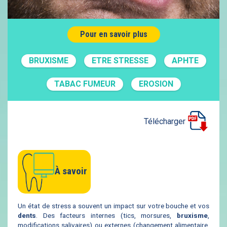
Pour en savoir plus
BRUXISME
ETRE STRESSE
APHTE
TABAC FUMEUR
EROSION
Télécharger
À savoir
Un état de stress a souvent un impact sur votre bouche et vos
dents
. Des facteurs internes (tics, morsures,
bruxisme
,
modifications salivaires) ou externes (changement alimentaire,