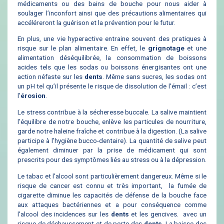
médicaments ou des bains de bouche pour nous aider à
soulager l’inconfort ainsi que des précautions alimentaires qui
accéléreront la guérison et la prévention pour le futur.
En plus, une vie hyperactive entraine souvent des pratiques à
risque sur le plan alimentaire. En effet, le
grignotage
et une
alimentation déséquilibrée, la consommation de boissons
acides tels que les sodas ou boissons énergisantes ont une
action néfaste sur les
dents
. Même sans sucres, les sodas ont
un pH tel qu’il présente le risque de dissolution de l’émail : c’est
l’
érosion
.
Le stress contribue à la sécheresse buccale. La salive maintient
l’équilibre de notre bouche, enlève les particules de nourriture,
garde notre haleine fraîche et contribue à la digestion. (La salive
participe à l’hygiène bucco-dentaire). La quantité de salive peut
également diminuer par la prise de médicament qui sont
prescrits pour des symptômes liés au stress ou à la dépression.
Le tabac et l’alcool sont particulièrement dangereux. Même si le
risque de cancer est connu et très important, la fumée de
cigarette diminue les capacités de défense de la bouche face
aux attaques bactériennes et a pour conséquence comme
l’alcool des incidences sur les
dents
et les gencives. avec un
risque de déchaussement et de perte des
dents
. La baisse des