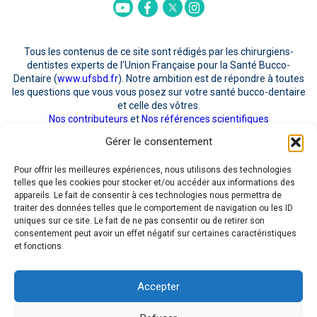
Twitter
Youtube
Facebook
Instagram
Tous les contenus de ce site sont rédigés par les chirurgiens-
dentistes experts de l’Union Française pour la Santé Bucco-
Dentaire (
www.ufsbd.fr
). Notre ambition est de répondre à toutes
les questions que vous vous posez sur votre santé bucco-dentaire
et celle des vôtres.
Nos contributeurs
et
Nos références scientifiques
Gérer le consentement
POUR NOUS CONTACTER
Pour offrir les meilleures expériences, nous utilisons des technologies
telles que les cookies pour stocker et/ou accéder aux informations des
appareils. Le fait de consentir à ces technologies nous permettra de
traiter des données telles que le comportement de navigation ou les ID
uniques sur ce site. Le fait de ne pas consentir ou de retirer son
consentement peut avoir un effet négatif sur certaines caractéristiques
J'ai pris connaissance de la
Politique RGPD
quant au recueil et au traitement de
et fonctions.
mes données personnelles et en accepte les modalités. Mon consentement est
donc libre, spécifique, éclairé et univoque
Accepter