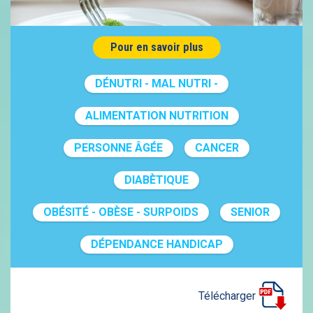
Pour en savoir plus
DÉNUTRI - MAL NUTRI -
ALIMENTATION NUTRITION
PERSONNE ÂGÉE
CANCER
DIABÈTIQUE
OBÉSITÉ - OBÈSE - SURPOIDS
SENIOR
DÉPENDANCE HANDICAP
Télécharger