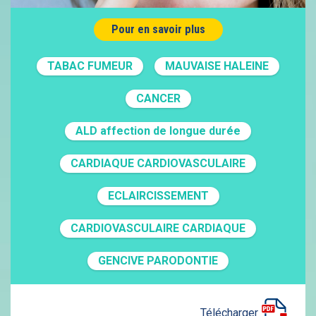
Pour en savoir plus
TABAC FUMEUR
MAUVAISE HALEINE
CANCER
ALD affection de longue durée
CARDIAQUE CARDIOVASCULAIRE
ECLAIRCISSEMENT
CARDIOVASCULAIRE CARDIAQUE
GENCIVE PARODONTIE
Télécharger