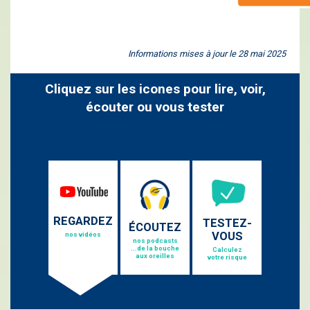
Informations mises à jour le 28 mai 2025
Cliquez sur les icones pour lire, voir,
écouter ou vous tester
REGARDEZ
TESTEZ-
ÉCOUTEZ
VOUS
nos vidéos
nos podcasts
...de la bouche
Calculez
aux oreilles
votre risque