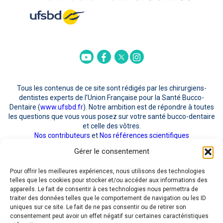
Twitter
Youtube
Facebook
Instagram
Tous les contenus de ce site sont rédigés par les chirurgiens-
dentistes experts de l’Union Française pour la Santé Bucco-
Dentaire (
www.ufsbd.fr
). Notre ambition est de répondre à toutes
les questions que vous vous posez sur votre santé bucco-dentaire
et celle des vôtres.
Nos contributeurs
et
Nos références scientifiques
Gérer le consentement
POUR NOUS CONTACTER
Pour offrir les meilleures expériences, nous utilisons des technologies
telles que les cookies pour stocker et/ou accéder aux informations des
appareils. Le fait de consentir à ces technologies nous permettra de
traiter des données telles que le comportement de navigation ou les ID
uniques sur ce site. Le fait de ne pas consentir ou de retirer son
consentement peut avoir un effet négatif sur certaines caractéristiques
J'ai pris connaissance de la
Politique RGPD
quant au recueil et au traitement de